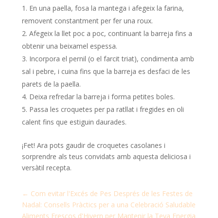
En una paella, fosa la mantega i afegeix la farina,
removent constantment per fer una roux.
Afegeix la llet poc a poc, continuant la barreja fins a
obtenir una beixamel espessa.
Incorpora el pernil (o el farcit triat), condimenta amb
sal i pebre, i cuina fins que la barreja es desfaci de les
parets de la paella.
Deixa refredar la barreja i forma petites boles.
Passa les croquetes per pa ratllat i fregides en oli
calent fins que estiguin daurades.
¡Fet! Ara pots gaudir de croquetes casolanes i
sorprendre als teus convidats amb aquesta deliciosa i
versàtil recepta.
←
Com evitar l'Excés de Pes Després de les Festes de
Nadal: Consells Pràctics per a una Celebració Saludable
Aliments Frescos d'Hivern per Mantenir la Teva Energia