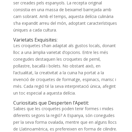
ser creades pels espanyols. La recepta original
consistia en una massa de beixamel barrejada amb
carn sobrant. Amb el temps, aquesta delícia culinària
s’ha expandit arreu del món, adoptant característiques
úniques a cada cultura.
Varietats Exquisites:
Les croquetes s’han adaptat als gustos locals, donant
lloc a una àmplia varietat d’opcions. Entre les més
conegudes destaquen les croquetes de pernil,
pollastre, bacallà i bolets. No obstant això, en
l’actualitat, la creativitat a la cuina ha portat a la
invenció de croquetes de formatge, espinacs, marisc i
més. Cada regió té la seva interpretació única, afegint
un toc especial a aquesta delícia.
Curiositats que Desperten l’Apetit:
Sabies que les croquetes poden tenir formes i mides
diferents segons la regió? A Espanya, són conegudes
per la seva forma ovalada, mentre que en alguns llocs
de Llatinoamèrica, es prefereixen en forma de cilindre.