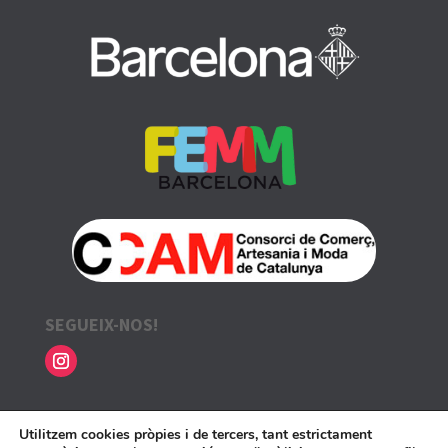
SEGUEIX-NOS!
INFORMACIÓ LEGAL
Utilitzem cookies pròpies i de tercers, tant estrictament