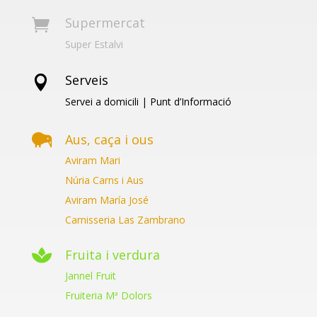
Supermercat

Super Estalvi
Serveis

Servei a domicili | Punt d’Informació

Aus, caça i ous
Aviram Mari
Núria Carns i Aus
Aviram María José
Carnisseria Las Zambrano

Fruita i verdura
Jannel Fruit
Fruiteria Mª Dolors