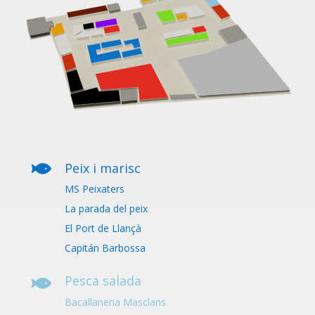

Peix i marisc
MS Peixaters
La parada del peix
El Port de Llançà
Capitán Barbossa
Pesca salada

Bacallaneria Masclans