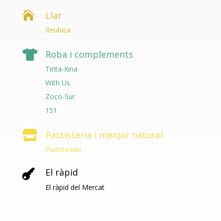

Llar
Reubica

Roba i complements
Tinta-Xina
With Us
Zoco-Sur
151

Pastisseria i menjar natural
Puntosmile
El ràpid

El ràpid del Mercat