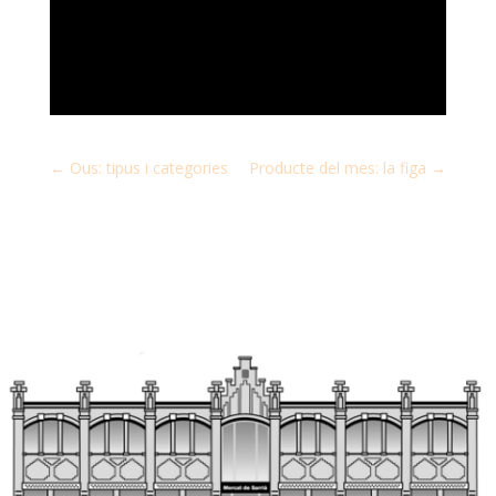
←
Ous: tipus i categories
Producte del mes: la figa
→