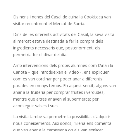
Els nens i nenes del Casal de cuina la Cookiteca van
visitar recentment el Mercat de Sarrià.
Dins de les diferents activitats del Casal, la seva visita
al mercat estava destinada a fer la compra dels
ingredients necessaris que, posteriorment, els
permetria fer el dinar del dia.
Amb intervencions dels propis alumnes com l’Ana i la
Carlota – que introdueixen el video -, ens expliquen
com es van cordinar per poder anar a diferents
parades en menys temps. En aquest sentit, alguns van
anar a la fruiteria per comprar fruites i verdudes,
mentre que altres anaven al supermercat per
aconseguir salses i sucs.
La visita també va permetre la possibilitat d’adquirir
nous coneixements. Així doncs, l’Elena ens comenta
que van anar a la carnisseria on els van explicar