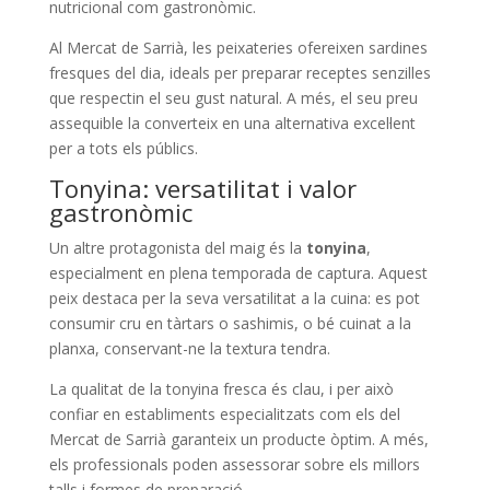
nutricional com gastronòmic.
Al Mercat de Sarrià, les peixateries ofereixen sardines
fresques del dia, ideals per preparar receptes senzilles
que respectin el seu gust natural. A més, el seu preu
assequible la converteix en una alternativa excel·lent
per a tots els públics.
​Tonyina: versatilitat i valor
gastronòmic
Un altre protagonista del maig és la
tonyina
,
especialment en plena temporada de captura. Aquest
peix destaca per la seva versatilitat a la cuina: es pot
consumir cru en tàrtars o sashimis, o bé cuinat a la
planxa, conservant-ne la textura tendra.
La qualitat de la tonyina fresca és clau, i per això
confiar en establiments especialitzats com els del
Mercat de Sarrià garanteix un producte òptim. A més,
els professionals poden assessorar sobre els millors
talls i formes de preparació.