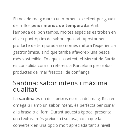
El mes de maig marca un moment excel·lent per gaudir
del millor
peix i marisc de temporada
. Amb
l’arribada del bon temps, moltes espècies es troben en
el seu punt òptim de sabor i qualitat. Apostar per
producte de temporada no només millora l’experiència
gastronòmica, sinó que també afavoreix una pesca
més sostenible. En aquest context, el Mercat de Sarrià
es consolida com un referent a Barcelona per trobar
productes del mar frescos i de confiança.
​Sardina: sabor intens i màxima
qualitat
La
sardina
és un dels peixos estrella del maig. Rica en
omega-3 i amb un sabor intens, és perfecta per cuinar
a la brasa o al forn. Durant aquesta època, presenta
una textura més greixosa i sucosa, cosa que la
converteix en una opció molt apreciada tant a nivell