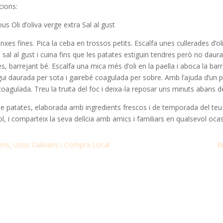
cions:
s Oli d’oliva verge extra Sal al gust
anxes fines. Pica la ceba en trossos petits. Escalfa unes cullerades d’ol
 sal al gust i cuina fins que les patates estiguin tendres però no dau
s, barrejant bé. Escalfa una mica més d’oli en la paella i aboca la barre
ui daurada per sota i gairebé coagulada per sobre. Amb l’ajuda d’un plat
gulada. Treu la truita del foc i deixa-la reposar uns minuts abans de t
 de patates, elaborada amb ingredients frescos i de temporada del teu m
ol, i comparteix la seva delícia amb amics i familiars en qualsevol ocas
ens, Usos Culinaris i Compra Local
B