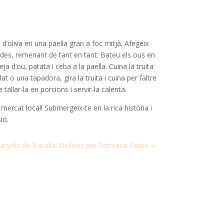
i d’oliva en una paella gran a foc mitjà. Afegeix
rades, remenant de tant en tant. Bateu els ous en
ja d’ou, patata i ceba a la paella. Cuina la truita
 o una tapadora, gira la truita i cuina per l’altre
allar-la en porcions i servir-la calenta.
ercat local! Submergeix-te en la rica història i
ió.
unyols de Bacallà: Delicies per Setmana Santa
→