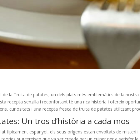
l de la Truita de patates, un dels plats més emblemàtics de la nostra
sta recepta senzilla i reconfortant té una rica història i ofereix oportu
ens, curiositats i una recepta fresca de truita de patates utilitzant pr
tates: Un tros d’història a cada mos
lat típicament espanyol, els seus orígens estan envoltats de misteri i
nes teories suggereixen que va ser creada per un cuiner per a satisfer