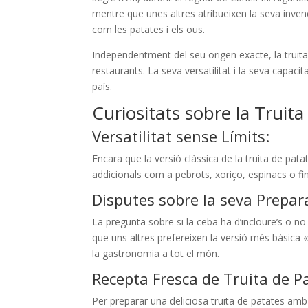
mentre que unes altres atribueixen la seva inven
com les patates i els ous.
Independentment del seu origen exacte, la truita
restaurants. La seva versatilitat i la seva capacit
país.
Curiositats sobre la Truit
Versatilitat sense Límits:
Encara que la versió clàssica de la truita de pat
addicionals com a pebrots, xoriço, espinacs o fins
Disputes sobre la seva Prepar
La pregunta sobre si la ceba ha d’incloure’s o n
que uns altres prefereixen la versió més bàsica
la gastronomia a tot el món.
Recepta Fresca de Truita de P
Per preparar una deliciosa truita de patates amb i