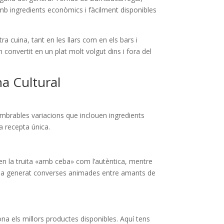
amb ingredients econòmics i fàcilment disponibles
a cuina, tant en les llars com en els bars i
n convertit en un plat molt volgut dins i fora del
na Cultural
nombrables variacions que inclouen ingredients
ia recepta única.
sen la truita «amb ceba» com l’autèntica, mentre
 i ha generat converses animades entre amants de
iona els millors productes disponibles. Aquí tens