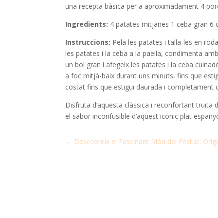
una recepta bàsica per a aproximadament 4 por
Ingredients:
4 patates mitjanes 1 ceba gran 6 ou
Instruccions:
Pela les patates i talla-les en rod
les patates i la ceba a la paella, condimenta amb
un bol gran i afegeix les patates i la ceba cuinade
a foc mitjà-baix durant uns minuts, fins que estig
costat fins que estigui daurada i completament coa
Disfruta d’aquesta clàssica i reconfortant truita
el sabor inconfusible d’aquest iconic plat espany
←
Descobreix el Fascinant Món del Festuc: Oríg