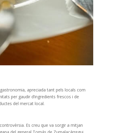
 gastronomia, apreciada tant pels locals com
nitats per gaudir d’ingredients frescos i de
oductes del mercat local.
 controvèrsia. Es creu que va sorgir a mitjan
 la gana del general Tomás de Zumalacárregui,