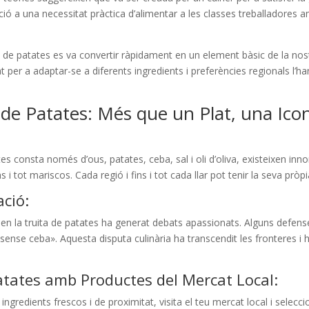
ció a una necessitat pràctica d’alimentar a les classes treballadores 
 de patates es va convertir ràpidament en un element bàsic de la nostr
at per a adaptar-se a diferents ingredients i preferències regionals l’ha
a de Patates: Més que un Plat, una Ico
ates consta només d’ous, patates, ceba, sal i oli d’oliva, existeixen in
 i tot mariscos. Cada regió i fins i tot cada llar pot tenir la seva pròp
ació:
o en la truita de patates ha generat debats apassionats. Alguns defen
 «sense ceba». Aquesta disputa culinària ha transcendit les fronteres
atates amb Productes del Mercat Local:
ngredients frescos i de proximitat, visita el teu mercat local i selecc