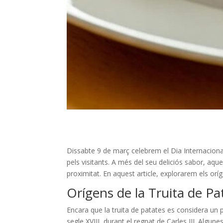
Dissabte 9 de març celebrem el Dia Internaciona
pels visitants. A més del seu deliciós sabor, aque
proximitat. En aquest article, explorarem els oríg
Orígens de la Truita de Pa
Encara que la truita de patates es considera un p
segle XVIII, durant el regnat de Carles III. Algu