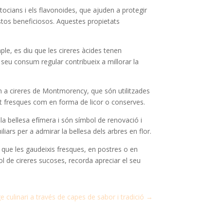
tocians i els flavonoides, que ajuden a protegir
postos beneficiosos. Aquestes propietats
ple, es diu que les cireres àcides tenen
l seu consum regular contribueix a millorar la
com a cireres de Montmorency, que són utilitzades
nt fresques com en forma de licor o conserves.
 la bellesa efímera i són símbol de renovació i
ars per a admirar la bellesa dels arbres en flor.
ui que les gaudeixis fresques, en postres o en
ol de cireres sucoses, recorda apreciar el seu
e culinari a través de capes de sabor i tradició
→