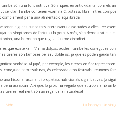
s també són una font nutritiva. Són riques en antioxidants, com els an
salut cel·lular. També contenen vitamina C, potassi, fibra i altres com
lent complement per a una alimentació equilibrada.
bé tenen algunes curiositats interessants associades a elles. Per exem
ujar els símptomes de l’artritis i la gota. A més, s’ha demostrat que e
atonina, una hormona que regula el ritme circadiari.
 cireres que existeixen. N’hi ha dolços, àcides i també les conegudes 
gunes cireres són famoses pel seu doble ús, ja que es poden gaudir ta
gnificat simbòlic. Al Japó, per exemple, les cireres en flor representen
s, coneguda com *sakura», és celebrada amb festivals i reunions famili
 una història fascinant i propietats nutricionals significatives. Ja sig
 la pena assaborir. Així que, la pròxima vegada que et trobis amb un b
 Les cireres realment són un regal de la naturalesa!
x el Món
La lasanya: Un viatg