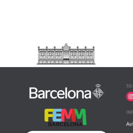
SE
IN
Av