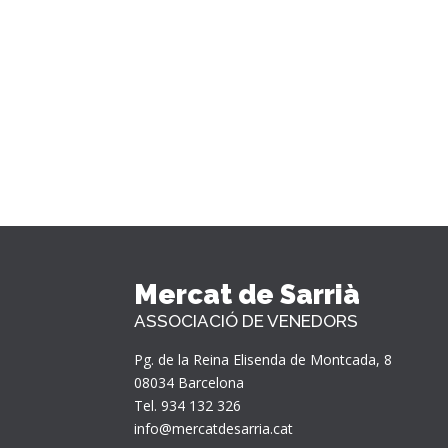
Mercat de Sarrià
ASSOCIACIÓ DE VENEDORS
Pg. de la Reina Elisenda de Montcada, 8
08034 Barcelona
Tel. 934 132 326
info@mercatdesarria.cat