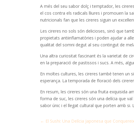
A més del seu sabor dolç i temptador, les cirere
el cos contra els radicals lliures i promouen la 
nutricionals fan que les cireres siguin un excel·
Les cireres no sols són delicioses, sinó que tam
propietats antiinflamatòries i poden ajudar a alle
qualitat del somni degut al seu contingut de mel
Una altra curiositat fascinant és la varietat de
en la preparació de pastissos i sucs. A més, al
En moltes cultures, les cireres també tenen un si
esperança. La temporada de floració dels cirerer
En resum, les cireres són una fruita exquisida amb
forma de suc, les cireres són una delícia que val
sabor únic i el llegat cultural que porten amb si.
←
El Sushi: Una Delícia Japonesa que Conquerei