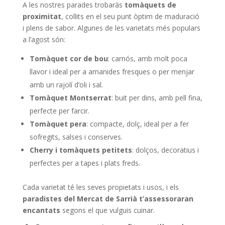
A les nostres parades trobaràs
tomàquets de
proximitat
, collits en el seu punt òptim de maduració
i plens de sabor. Algunes de les varietats més populars
a l’agost són:
Tomàquet cor de bou
: carnós, amb molt poca
llavor i ideal per a amanides fresques o per menjar
amb un rajolí d’oli i sal.
Tomàquet Montserrat
: buit per dins, amb pell fina,
perfecte per farcir.
Tomàquet pera
: compacte, dolç, ideal per a fer
sofregits, salses i conserves.
Cherry i tomàquets petitets
: dolços, decoratius i
perfectes per a tapes i plats freds.
Cada varietat té les seves propietats i usos, i els
paradistes del Mercat de Sarrià t’assessoraran
encantats
segons el que vulguis cuinar.