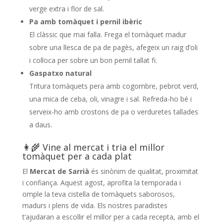
verge extra i flor de sal.
Pa amb tomàquet i pernil ibèric
El clàssic que mai falla. Frega el tomàquet madur
sobre una llesca de pa de pagès, afegeix un raig d’oli
i col·loca per sobre un bon pernil tallat fi.
Gaspatxo natural
Tritura tomàquets pera amb cogombre, pebrot verd,
una mica de ceba, oli, vinagre i sal. Refreda-ho bé i
serveix-ho amb crostons de pa o verduretes tallades
a daus.
​👩‍🌾 Vine al mercat i tria el millor
tomàquet per a cada plat
El
Mercat de Sarrià
és sinònim de qualitat, proximitat
i confiança. Aquest agost, aprofita la temporada i
omple la teva cistella de tomàquets saborosos,
madurs i plens de vida. Els nostres paradistes
t’ajudaran a escollir el millor per a cada recepta, amb el