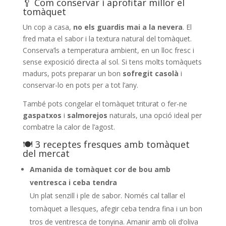
​🥄 Com conservar i aprofitar millor el
tomàquet
Un cop a casa,
no els guardis mai a la nevera
. El
fred mata el sabor i la textura natural del tomàquet.
Conserva’ls a temperatura ambient, en un lloc fresc i
sense exposició directa al sol. Si tens molts tomàquets
madurs, pots preparar un bon
sofregit casolà
i
conservar-lo en pots per a tot l’any.
També pots congelar el tomàquet triturat o fer-ne
gaspatxos
i
salmorejos
naturals, una opció ideal per
combatre la calor de l’agost.
​🍽️ 3 receptes fresques amb tomàquet
del mercat
Amanida de tomàquet cor de bou amb
ventresca i ceba tendra
Un plat senzill i ple de sabor. Només cal tallar el
tomàquet a llesques, afegir ceba tendra fina i un bon
tros de ventresca de tonyina. Amanir amb oli d’oliva