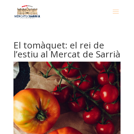
El tomàquet: el rei de
l’estiu al Mercat de Sarrià