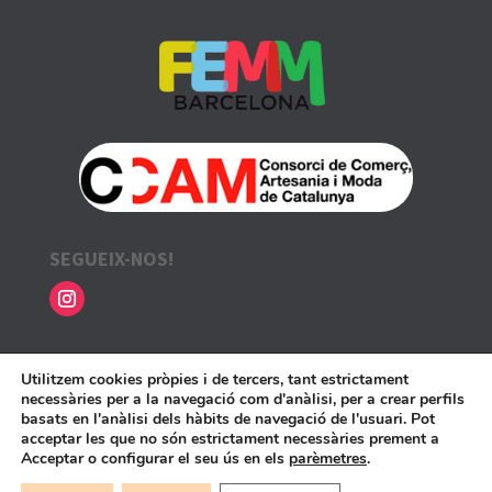
SEGUEIX-NOS!
INFORMACIÓ LEGAL
Utilitzem cookies pròpies i de tercers, tant estrictament
necessàries per a la navegació com d'anàlisi, per a crear perfils
Avís legal i política de privadesa
basats en l'anàlisi dels hàbits de navegació de l'usuari. Pot
acceptar les que no són estrictament necessàries prement a
Política de cookies
Acceptar o configurar el seu ús en els
parèmetres
.