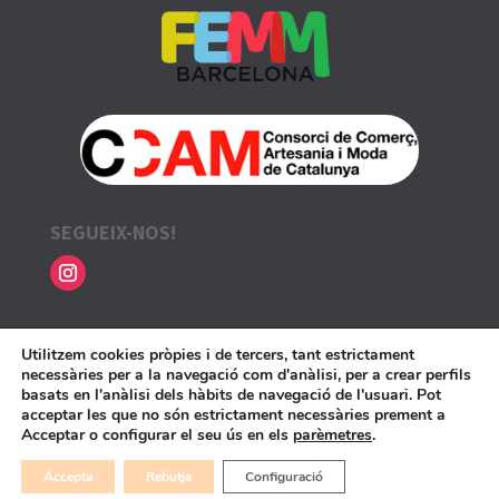
SEGUEIX-NOS!
INFORMACIÓ LEGAL
Utilitzem cookies pròpies i de tercers, tant estrictament
necessàries per a la navegació com d'anàlisi, per a crear perfils
Avís legal i política de privadesa
basats en l'anàlisi dels hàbits de navegació de l'usuari. Pot
acceptar les que no són estrictament necessàries prement a
Política de cookies
Acceptar o configurar el seu ús en els
parèmetres
.
Accepta
Rebutja
Configuració