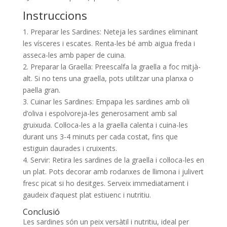
Instruccions
1. Preparar les Sardines: Neteja les sardines eliminant
les vísceres i escates. Renta-les bé amb aigua freda i
asseca-les amb paper de cuina.
2. Preparar la Graella: Preescalfa la graella a foc mitjà-
alt. Si no tens una graella, pots utilitzar una planxa o
paella gran.
3. Cuinar les Sardines: Empapa les sardines amb oli
d’oliva i espolvoreja-les generosament amb sal
gruixuda. Col·loca-les a la graella calenta i cuina-les
durant uns 3-4 minuts per cada costat, fins que
estiguin daurades i cruixents.
4. Servir: Retira les sardines de la graella i col·loca-les en
un plat. Pots decorar amb rodanxes de llimona i julivert
fresc picat si ho desitges. Serveix immediatament i
gaudeix d’aquest plat estiuenc i nutritiu.
Conclusió
Les sardines són un peix versàtil i nutritiu, ideal per