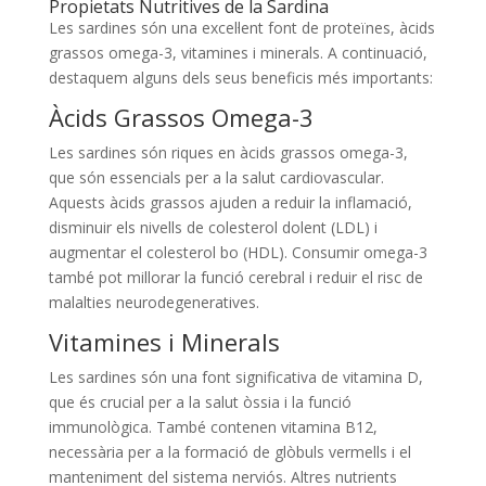
Propietats Nutritives de la Sardina
Les sardines són una excel·lent font de proteïnes, àcids
grassos omega-3, vitamines i minerals. A continuació,
destaquem alguns dels seus beneficis més importants:
Àcids Grassos Omega-3
Les sardines són riques en àcids grassos omega-3,
que són essencials per a la salut cardiovascular.
Aquests àcids grassos ajuden a reduir la inflamació,
disminuir els nivells de colesterol dolent (LDL) i
augmentar el colesterol bo (HDL). Consumir omega-3
també pot millorar la funció cerebral i reduir el risc de
malalties neurodegeneratives.
Vitamines i Minerals
Les sardines són una font significativa de vitamina D,
que és crucial per a la salut òssia i la funció
immunològica. També contenen vitamina B12,
necessària per a la formació de glòbuls vermells i el
manteniment del sistema nerviós. Altres nutrients